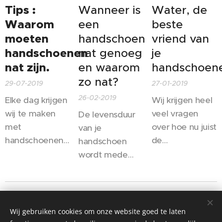
Tips :
Wanneer is
Water, de
Waarom
een
beste
moeten
handschoen
vriend van
handschoenen
nat genoeg
je
nat zijn.
en waarom
handschoen
zo nat?
29-07-2019
27-01-2019
26-02-2019
Elke dag krijgen
Wij krijgen heel
wij te maken
veel vragen
De levensduur
met
over hoe nu juist
van je
handschoenen
de
handschoen
die niet nat
handschoenen
wordt mede
genoeg
te
mogelijk
gemaakt zijn,
onderhouden,
gemaakt, door
met alle
hoe kunnen ze
hoe nat je je
Stijn Vekemans - Torro Keeper Gloves
gevolgen van
langer mee
handschoenen
Wij gebruiken cookies om onze website goed te laten
Alle rechten voorbehouden 2019
dien, waarom
gaan en
maakt.