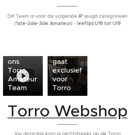
Cezar
Grajdan
15-06-2019
Dit Team is voor de volgende
IP
jeugd categorieën
van R
Xander
(
1ste-2de-3de Amateur
) -
leeftijd U16 tot U19
Leopold
Helsen
FC
van K
behoort
Lyra
ook tot
Lierse
ons
gaat
Torro
exclusief
Amateur
voor
Team
Torro
Torro Webshop
Via deze link kom je rechtstreeks op de Torro