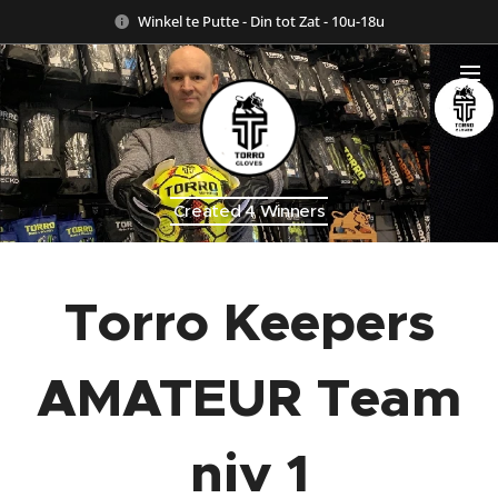
Winkel te Putte - Din tot Zat - 10u-18u
Created 4 Winners
Torro Keepers
AMATEUR Team
niv 1
07-10-2019