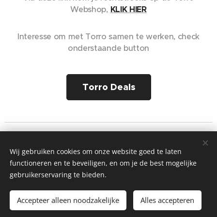
Webshop,
KLIK HIER
Interesse om met Torro samen te werken, check
onderstaande button
Torro Deals
Stijn Vekemans - Torro Keeper Gloves
Wij gebruiken cookies om onze website goed te laten
Alle rechten voorbehouden 2019
functioneren en te beveiligen, en om je de best mogelijke
onderdeel van MaVoRec Sportswear - Football Store CommV
gebruikerservaring te bieden.
Mechelbaan 485 - 2580 Putte -
Footballstore.be - BTW BE0555.773.475
Accepteer alleen noodzakelijke
Alles accepteren
Cookies