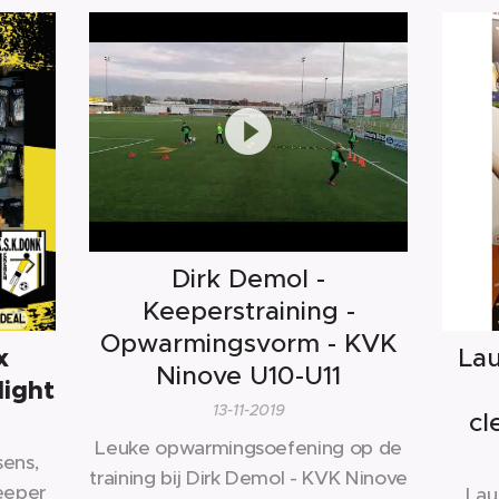
Dirk Demol -
Keeperstraining -
Opwarmingsvorm - KVK
x
La
Ninove U10-U11
light
13-11-2019
cl
Leuke opwarmingsoefening op de
ens,
training bij Dirk Demol - KVK Ninove
eeper
Lau