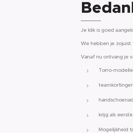
Bedank
Je klik is goed aange
We hebben je zojuist
Vanaf nu ontvang je va
Torro-modellen
teamkortingen
handschoenadv
krijg als eers
Mogelijkheid t