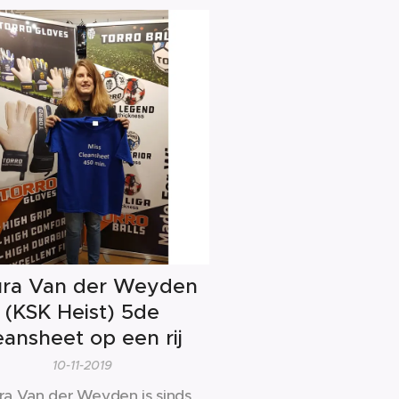
ura Van der Weyden
(KSK Heist) 5de
eansheet op een rij
10-11-2019
ra Van der Weyden is sinds