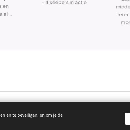
- 4 keepers in actie.
e en
midde
e alles
terec
Gloves,
mom
n aan
Heist
oiste
 Lex,
ne
onk IP,
gesele
Gloves
fa
es
onderdeel van MaVoRec 
en en te beveiligen, en om je de
Foot