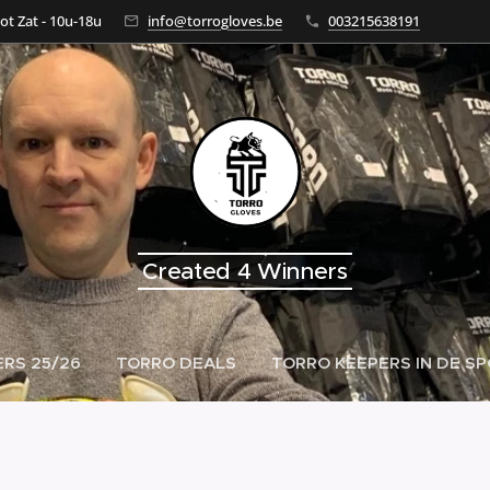
tot Zat - 10u-18u
info@torrogloves.be
003215638191
Created 4 Winners
RS 25/26
TORRO DEALS
TORRO KEEPERS IN DE S