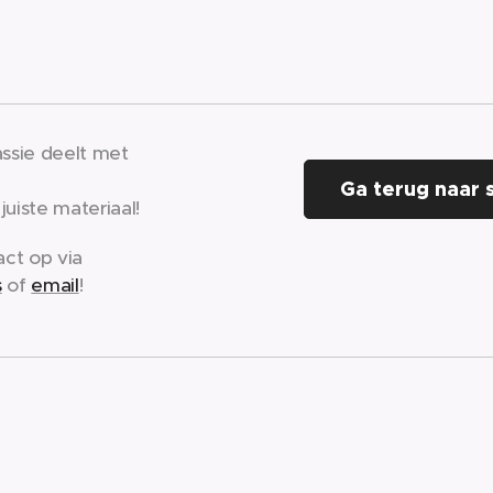
assie deelt met
Ga terug naar 
uiste materiaal!
act op via
s
of
email
!