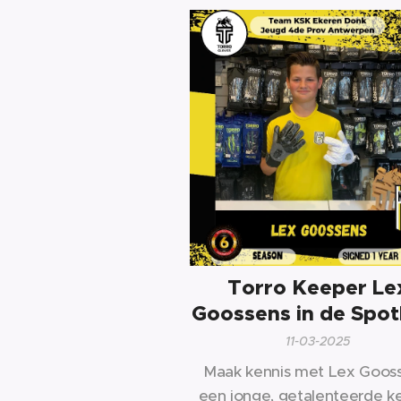
Torro Keeper Le
Goossens in de Spot
11-03-2025
Maak kennis met Lex Gooss
een jonge, getalenteerde k