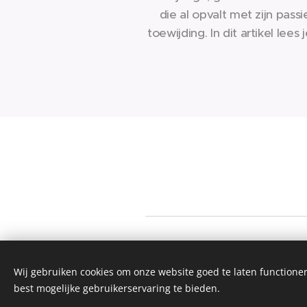
die al opvalt met zijn passi
toewijding. In dit artikel lees j
over zijn ervaring met Torro 
zijn favoriete eigenschappe
de handschoenen en zijn mo
keepersmoment. Ontdek hoe
die speelt voor KSK Ekeren D
door het gebruik van Torro 
steeds...
Stijn Vekemans - Torro Keeper Glov
Alle rechten voorbehouden 2019
Wij gebruiken cookies om onze website goed te laten functioner
best mogelijke gebruikerservaring te bieden.