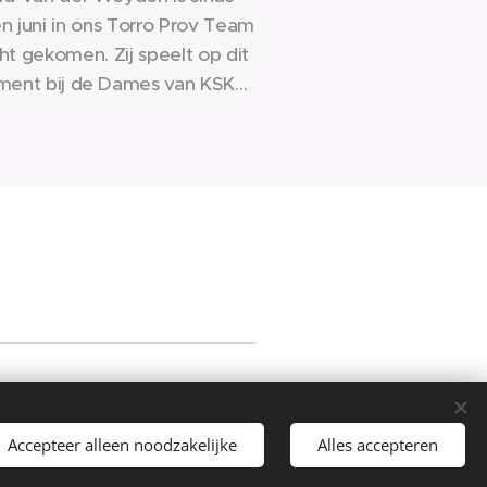
n juni in ons Torro Prov Team
ht gekomen. Zij speelt op dit
ent bij de Dames van KSK
 in 4de prov A. Zij is ook een
ongeziene reeks aan het
erzetten en alsook was zij
cteerd voor speelster van de
maand oktober door de
cebookgroep BFA (Belgian
Football Analytics
Sportswear - Football Store CommV
Mechelbaan 485 - 2580 Putte -
ballstore.be - BTW BE0555.773.475
Accepteer alleen noodzakelijke
Alles accepteren
Cookies