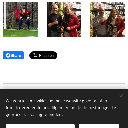
Share
Stijn Vekemans - Torro Keeper Gloves
Wij gebruiken cookies om onze website goed te laten
Alle rechten voorbehouden 2019
functioneren en te beveiligen, en om je de best mogelijke
onderdeel van MaVoRec Sportswear - Football Store CommV
gebruikerservaring te bieden.
Mechelbaan 485 - 2580 Putte -
Footballstore.be - BTW BE0555.773.475