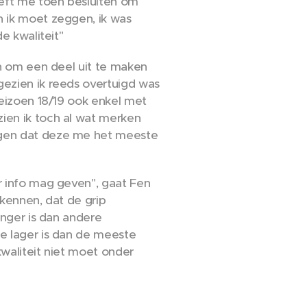
eft me toen besluiten om
 ik moet zeggen, ik was
de kwaliteit"
en om een deel uit te maken
ezien ik reeds overtuigd was
seizoen 18/19 ook enkel met
ien ik toch al wat merken
gen dat deze me het meeste
r info mag geven", gaat Fen
ekennen, dat de grip
anger is dan andere
e lager is dan de meeste
kwaliteit niet moet onder