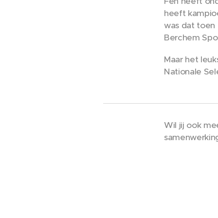
Fen heeft ond
heeft kampioe
was dat toen 
Berchem Sport
Maar het leuk
Nationale Sel
Wil jij ook m
samenwerkinge