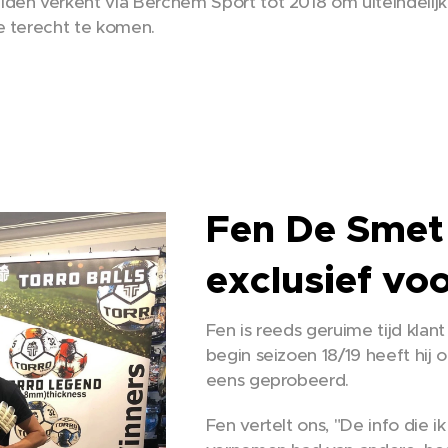
den verkent via Berchem Sport tot 2018 om uiteindelijk
e terecht te komen.
Fen De Smet 
exclusief vo
Fen is reeds geruime tijd klant
begin seizoen 18/19 heeft hij
eens geprobeerd.
Fen vertelt ons, "De info die 