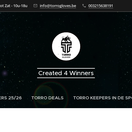
tot Zat - 10u-18u
info@torrogloves.be
003215638191
Created 4 Winners
RS 25/26
TORRO DEALS
TORRO KEEPERS IN DE S