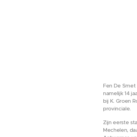
Fen De Smet is
namelijk 14 ja
bij K. Groen R
provinciale.
Zijn eerste st
Mechelen, daa