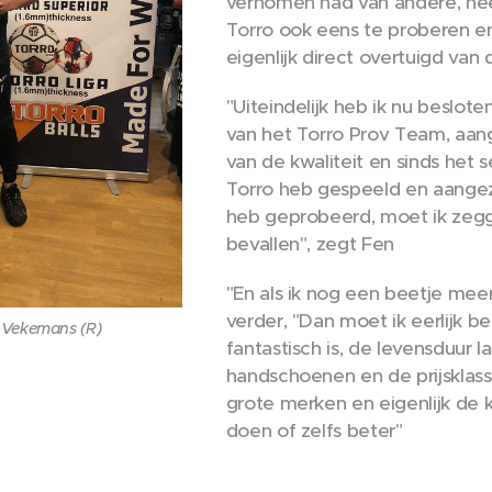
vernomen had van andere, he
Torro ook eens te proberen en
eigenlijk direct overtuigd van 
"Uiteindelijk heb ik nu beslot
van het Torro Prov Team, aang
van de kwaliteit en sinds het 
Torro heb gespeeld en aangez
heb geprobeerd, moet ik zeg
bevallen", zegt Fen
"En als ik nog een beetje mee
verder, "Dan moet ik eerlijk b
n Vekemans (R)
fantastisch is, de levensduur l
handschoenen en de prijsklass
grote merken en eigenlijk de 
doen of zelfs beter"