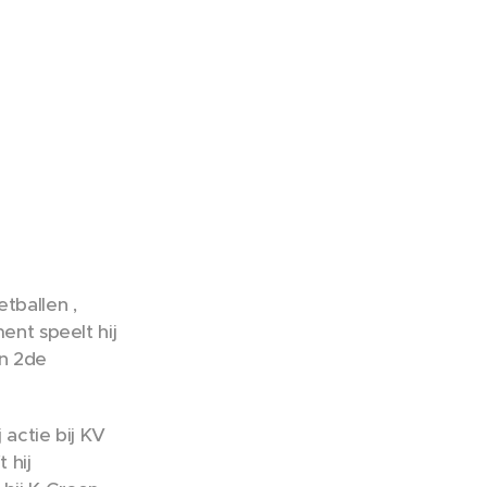
tballen ,
ent speelt hij
in 2de
 actie bij KV
 hij