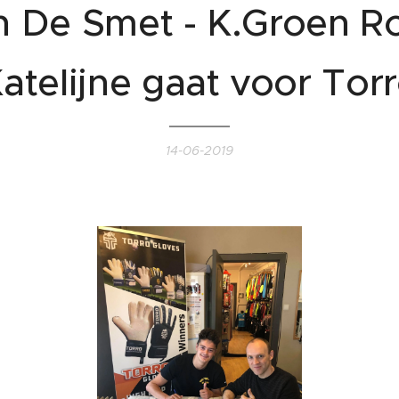
n De Smet - K.Groen R
atelijne gaat voor Tor
14-06-2019