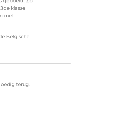
es geboekt. Zo
 3de klasse
an met
 de Belgische
poedig terug.