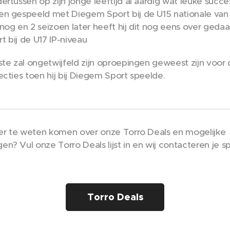
ertussen op zijn jonge leeftijd al aardig wat leuke succ
n gespeeld met Diegem Sport bij de U15 nationale van
nog en 2 seizoen later heeft hij dit nog eens over geda
 bij de U17 IP-niveau
ste zal ongetwijfeld zijn oproepingen geweest zijn voor
ecties toen hij bij Diegem Sport speelde.
eer te weten komen over onze Torro Deals en mogelijke
n? Vul onze Torro Deals lijst in en wij contacteren je s
Torro Deals