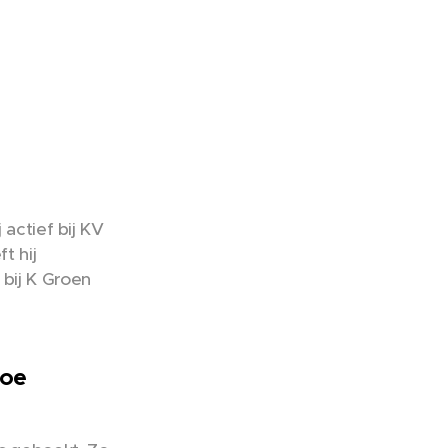
 actief bij KV
t hij
 bij K Groen
toe