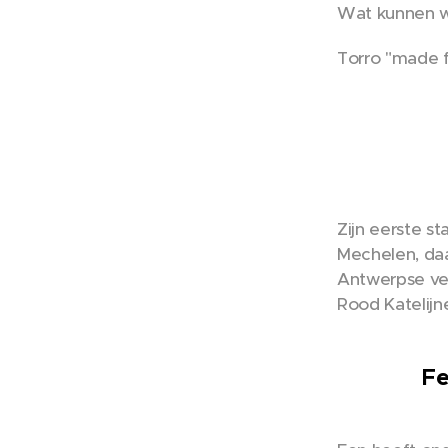
Wat kunnen wi
Torro "made fo
Zijn eerste st
Mechelen, daa
Antwerpse vel
Rood Katelijn
Fe