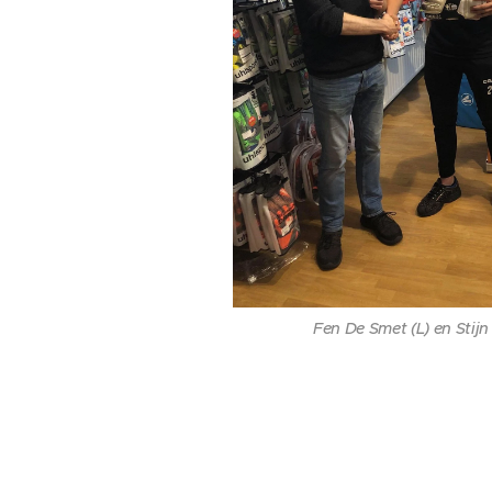
Fen De Smet (L) en Stij