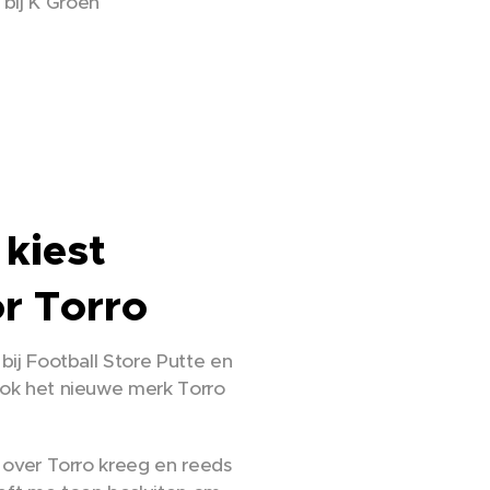
 bij K Groen
kiest
or Torro
 bij Football Store Putte en
 ook het nieuwe merk Torro
ik over Torro kreeg en reeds